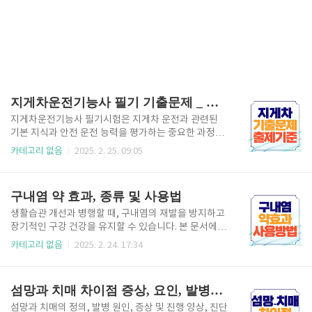
지게차운전기능사 필기 기출문제 _ 파일 PDF 다운로드
지게차운전기능사 필기시험은 지게차 운전과 관련된
기본 지식과 안전 운전 능력을 평가하는 중요한 과정입
니다. 본 기출문제 PDF 파일은 수험생들이 효과적으로
카테고리 없음
2025. 2. 25. 09:05
시험 준비를 할 수 있도록 도와주며, 과거의 시험 문제
를 통해 출제 경향을 파악하고 실력을 점검하는 데 유용
합니다. 이 자료를 활용하여 자신감을 가지고 시험에 임
구내염 약 효과, 종류 및 사용법
하시기 바랍니다. 지게차운전기능사 시험일정 취득방
법 1. 지게차운전기능사 출제기준 PDF 파일 2. 지게차
생활습관 개선과 병행할 때, 구내염의 재발을 방지하고
자격증 필기요점정리 HWP 파일 3. 필기 기출문제 문제
장기적인 구강 건강을 유지할 수 있습니다. 본 문서에서
풀이 사이트 추천1) 문제풀이 닷컴 사용자는 문제를 검
소개한 구내염 약의 다양한 종류와 그 효과, 사용법, 주
카테고리 없음
2025. 2. 24. 17:34
색하고, 단계별로 풀이 과정을 확인할 수 있으며, 필요
의사항을 참고하여 자신에게 맞는 치료법을 선택하시
한 경우 전문가의 도움을 받을 수도 있습니다. 문제풀이
길 바랍니다. 증상이 지속되거나 반복될 경우에는 반드
닷컴은 학습 자료뿐만 아니라, 문제 해결 능력을 키우는
시 전문가와 상담하여 보다 정확한 진단과 치료 계획을
섬망과 치매 차이점 증상, 요인, 발병속도, 치료관리
데 도움을 주..
세우는 것이 중요합니다. 구내염 원인과 빨리 낫는
법 1. 구내염 약의 역할과 주요 효과 구내염 약은 염증
섬망과 치매의 정의, 발병 원인, 증상 및 진행 양상, 진단