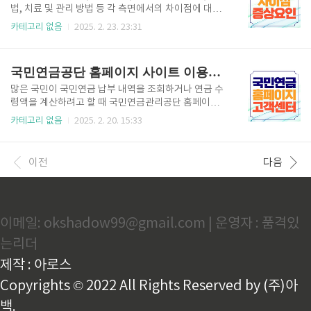
부위에 직접 작용해 다음과 같은 효과를 기대할 수 있습
법, 치료 및 관리 방법 등 각 측면에서의 차이점에 대해
니다. 항염 효과 : 염증 매개 물질의 분비를 억제하여 붓
알아볼게요. 일상에서 증상에 좋은 음식도 있으니 확인
카테고리 없음
2025. 2. 23. 23:31
기와 염증을 완화합니다.진통 효과 : 통증 완화 성분이
해 보세요. 섬망증에 좋은 음식 1. 섬망과 치매의 정의
포함되어 있어, 구내염으로 인한 불편함을 줄여줍니다.
1) 섬망(Delirium)의 정의 섬망은 의식 혼미와 주의력
항균 효과 : 구강 내 세균의 증식을 억제하여 추가 감염
저하를 주된 특징으로 하는 급성 신경학적 증후군입니
국민연금공단 홈페이지 사이트 이용방법 고객센터
을 예방합..
다. 주로 병원 입원 환자, 수술 후 환자, 또는 급성 내과
적, 외과적 상태에 있는 환자에서 자주 발생합니다. 섬
많은 국민이 국민연금 납부 내역을 조회하거나 연금 수
망은 갑작스러운 발병과 함께 하루에도 증상의 심각성
령액을 계산하려고 할 때 국민연금관리공단 홈페이지
이 크게 변화하며, 환각이나 혼란, 비논리적인 사고 등
를 방문하게 됩니다. 국민연금관리공단 홈페이지의 주
카테고리 없음
2025. 2. 20. 15:33
이 나타나는 경우가 많습니다. 2) 치매(Dementia)의
요 서비스와 바로가기 링크를 안내하여 더욱 편리하게
정의 치매는 인지 기능의 점진적 저하를 특징으로 하는
이용할 수 있도록 도와드리겠습니다. 국민연금 수령액
신경퇴행성 질환입니다. 알츠하이머병, 혈관..
계산기 예상월액표 국민연금관리공단 홈페이지 이용
이전
다음
방법 국민연금관리공단 홈페이지를 쉽게 이용하기 위
해 아래 절차를 참고하세요. 홈페이지 접속하기 국민연
금관리공단 홈페이지 바로가기입니다. 국민연금 홈페
이지 이용방법 로그인 방법 : 공동인증서(구 공인인증
이메일: okshadow99@gmail.com | 운영자 : 품격있
서), 금융인증서, 간편 인증(카카오, 네이버, PASS 등)
중 선택 비회원도 일부 서비스 이용 가능하지만, 상세
는리더
조회 및 신청은 로그인 필요원하는 서비스 이용하기 :
‘내 연금 보기’, ‘예상 연금 ..
제작 : 아로스
Copyrights © 2022 All Rights Reserved by (주)아
백.