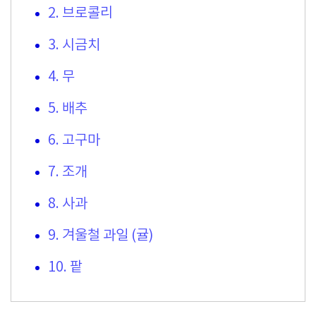
2. 브로콜리
3. 시금치
4. 무
5. 배추
6. 고구마
7. 조개
8. 사과
9. 겨울철 과일 (귤)
10. 팥