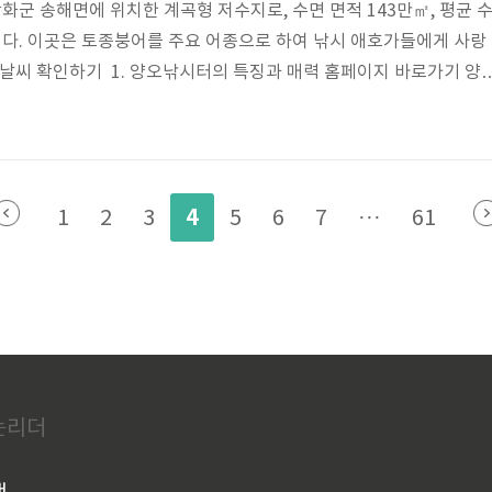
군 송해면에 위치한 계곡형 저수지로, 수면 면적 143만㎡, 평균 
니다. 이곳은 토종붕어를 주요 어종으로 하여 낚시 애호가들에게 사랑
날씨 확인하기 1. 양오낚시터의 특징과 매력 홈페이지 바로가기 양
경과 넓은 수면적을 갖추고 있어 낚시를 즐기기에 최적의 장소입니다.
하는 분들에게 인기가 높습니다. 또한, 계절마다 다양한 행사가 열려
은 추억을 선사합니다. 양오낚시터 조황정보 바로 보기 2. 빙어축
년 겨울, 양오낚시터에서는 빙어축제가 개최됩니다. 이 축제는 12월
4
1
2
3
5
6
7
···
61
, 방문객들은 빙어 ..
있는리더