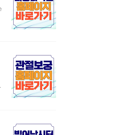
게
손
G
.
다
,