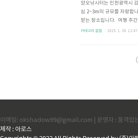
양오낚시터는 인천광역시 강화
심 2~3m의 규모를 자랑합
받는 장소입니다. 여행 주간
낚시터는 자연 친화적인 환
카테고리 없음
2025. 1. 30. 12:47
특히, 토종붕어 낚시를 선호
가족 단위 방문객들에게도 좋
제 겨울철 특별한 즐거움 매
말부터 2월 중순까지 진행되며
이메일: okshadow99@gmail.com | 운영자 : 품격
제작 : 아로스