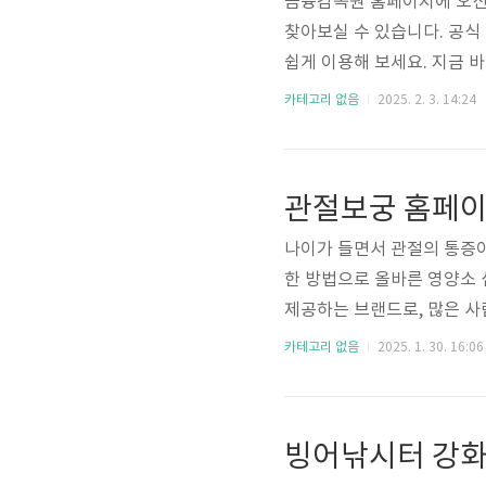
금융감독원 홈페이지에 오신
찾아보실 수 있습니다. 공식
쉽게 이용해 보세요. 지금 
독원 홈페이지 바로가기 PC
카테고리 없음
2025. 2. 3. 14:24
계를 따라 설치해 보세요. 
oogle Play 금융감독원 구
금융생활을 위한 안전 8곳 
관절보궁 홈페이
서 해결할 수 있는 ..
나이가 들면서 관절의 통증
한 방법으로 올바른 영양소
제공하는 브랜드로, 많은 사
양한 제품 정보를 확인하고,
카테고리 없음
2025. 1. 30. 16:06
는 법과 효능 관절보궁이란?
랜드입니다. 이 브랜드의 제
관절 통증 완화 및 기능 개
빙어낚시터 강화
들은 체내에서 쉽게 흡수되어