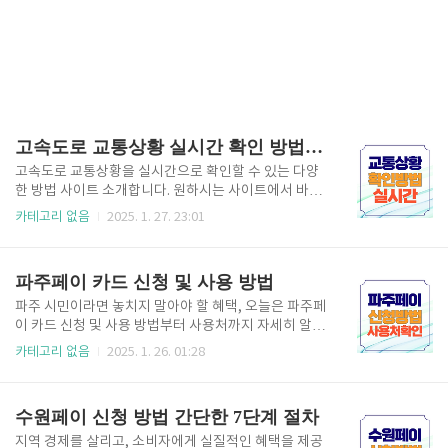
고속도로 교통상황 실시간 확인 방법 사이트
고속도로 교통상황을 실시간으로 확인할 수 있는 다양
한 방법 사이트 소개합니다. 원하시는 사이트에서 바로
확인해 보세요. 실시간 교통상황 확인하기 1. 한국도로
카테고리 없음
2025. 1. 27. 23:01
공사 제공 서비스 로드플러스 한국도로공사의 **로드
플러스(Road Plus)**는 고속도로의 실시간 정보를 제
공하는 대표적인 플랫폼입니다. 도로공사 로드플러스
파주페이 카드 신청 및 사용 방법
CCTV보기 실시간 지도 : 구간별 교통 상황을 색깔로 표
시하여 정체, 원활 상태를 쉽게 확인 가능CCTV 영상 스
파주 시민이라면 놓치지 말아야 할 혜택, 오늘은 파주페
트리밍 : 주요 구간의 도로 상황을 실시간으로 확인예상
이 카드 신청 및 사용 방법부터 사용처까지 자세히 알아
소요 시간 : 목적지까지의 예상 이동 시간을 보여주며
보겠습니다. 이 글을 참고해 파주페이를 제대로 활용하
카테고리 없음
2025. 1. 26. 01:28
대체 경로를 추천활용 방법 : 로드플러스 앱이나 웹사이
고, 스마트한 소비를 시작해 보세요! 파주페이 카드 할
트에 접속하여 원하는 고속도로를 선택하면 상세 정보
인혜택 보기 1. 파주페이 카드 신청 경기지역화폐 앱을
를 확인할 수 있습니다. 특히 경부고속도로와 같은 주요
통한 온라인 신청 파주페이 카드는 경기지역화폐 앱을
수원페이 신청 방법 간단한 7단계 절차
도로의..
통해 손쉽게 신청할 수 있습니다. 아래 단계에 따라 진
행해 보세요. 파주페이 카드 신청하기 앱 설치 : Googl
지역 경제를 살리고, 소비자에게 실질적인 혜택을 제공