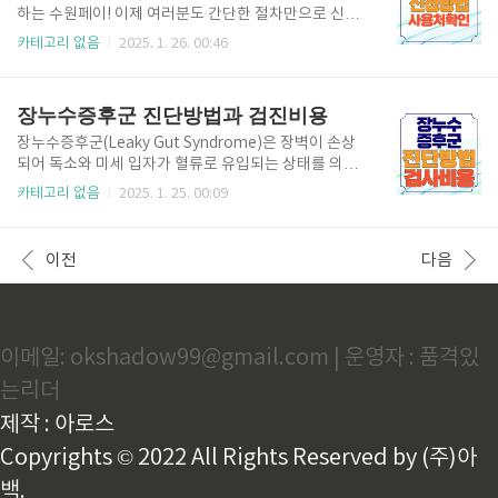
e Play 또는 App Store에서 ‘경기지역화폐’ 앱을 다운
하는 수원페이! 이제 여러분도 간단한 절차만으로 신청
로드합니다.회원 등록 : 앱을 실행한 후 본인 인증을 거
하여 더 많은 혜택을 누려보세요. 지금 바로 수원페이를
카테고리 없음
2025. 1. 26. 00:46
쳐 회원 가입을 완료합니다.카드 신청 : 앱 내 ‘파주시 카
신청하고 똑똑한 소비를 시작해 보세요. 수원페이 2
드 신청’ 메뉴를 선택해 발급을 요청합니다.카드 수령
0% 할인 신청하기 수원페이 신청 방법간단한 7단계
및 등록 : 신청 후 카드를 우편으로 수..
절차로 설명합니다. 수원페이 신청은 경기지역화폐 앱
장누수증후군 진단방법과 검진비용
을 통해 간단하게 진행할 수 있습니다. 아래 단계별 절
차를 따라 신청해 보세요. 1) 앱 설치 Google Play 또
장누수증후군(Leaky Gut Syndrome)은 장벽이 손상
는 App Store에서 "경기지역화폐" 앱을 다운로드합니
되어 독소와 미세 입자가 혈류로 유입되는 상태를 의미
다. 수원페이 앱설치 다운로드 2) 회원 등록 앱을 실행
합니다. 이로 인해 다양한 건강 문제, 특히 면역계의 이
카테고리 없음
2025. 1. 25. 00:09
한 후 본인 인증을 통해 회원 가입을 완료합니다. 3) 카
상 반응을 초래할 수 있습니다. 장누수증후군의 증상은
드 신청 앱 내에서 수원페이 카드 신청 메뉴를 선택하여
비특이적이어서 다른 질환과 혼동될 수 있습니다. 따라
발급을 요청합니다. 수원페이 카드신청하기 4) ..
서 정확한 진단이 매우 중요합니다. 이번 글에서는 장누
이전
다음
수증후군을 진단하는 방법에 대해 자세히 살펴보겠습
니다. 장누수증후군 원인 증상 1. 증상 평가 장누수증
후군의 첫 번째 진단 방법은 증상 평가입니다. 환자가
경험하는 다양한 증상은 장누수증후군을 의심할 수 있
이메일: okshadow99@gmail.com | 운영자 : 품격있
는 첫 번째 단서가 됩니다. 일반적인 증상으로는 소화
불량, 복부 팽만감, 만성 피로, 두통, 피부 발진, 그리고
는리더
면역력 저하 등이 있습니다. 이러한 증상은 다른 여러
질환과 ..
제작 : 아로스
Copyrights © 2022 All Rights Reserved by (주)아
백.