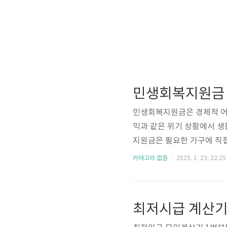
민생회복지원금은 경제적 어
믹과 같은 위기 상황에서 생
지원금은 필요한 가구에 직접
여하고자 합니다. 본 글에
카테고리 없음
2025. 1. 23. 22:25
에 대해 자세히 알아보겠습
바로 검색하세요. 민생회복
려움을 겪는 가구를 대상으로
최저시급 계산기
차는 간단하고 명확하게 구성