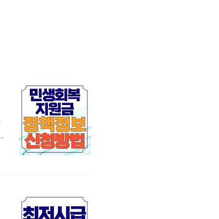
이
기
을