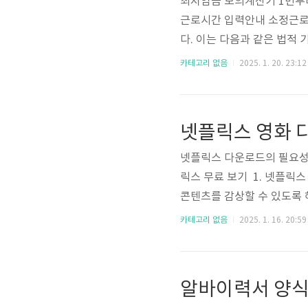
최저임금 모의계산기 1번부
근로시간 입력안내 소정근로
다. 이는 다음과 같은 법적 
: 8시간1주 최대 : 40시간 
카테고리 없음
2025. 1. 20. 23:12
주 최대 : 35시간 3) 유해
34시간2. 기본급 기본급에
대한 임금만 포함하며, 다음
넷플릭스 영화 
행규칙 제2..
넷플릭스 다운로드의 필요성과
릭스 무료 보기 1. 넷플릭
콘텐츠를 감상할 수 있도록 
질 콘텐츠를 즐길 수 있습니
카테고리 없음
2025. 1. 16. 20:59
상황에서도 다운로드된 콘텐
끊김 없는 시청 경험 스트리
습니다. 다운로드한 콘텐츠는
알바이력서 양식
디바이스에서 다운로드 스마