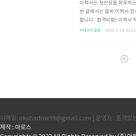
이력서는 첫인상을 좌우하는
번 글에서는 알바 이력서 양
합니다. 합격비법! 이력서 
서, 자기소개서, 근로계약서
카테고리 없음
2025. 1. 14. 22:15
되는 무료양식 다운로드하여
력서는 자신의 경력과 능력을
서의 형식과 내용은 고용주에
같은 이유로 중요합니다. 전문
이메일: okshadow99@gmail.com | 운영자 : 품격
제작 : 아로스