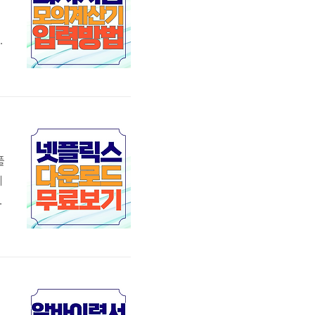
니
대
1
에
플
이
화
인